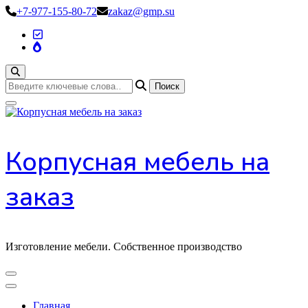
Перейти
+7-977-155-80-72
zakaz@gmp.su
к
содержимому
Ищите
что-
то?
Корпусная мебель на
заказ
Изготовление мебели. Собственное производство
Главная