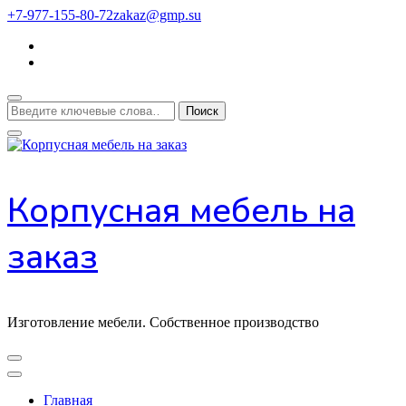
Перейти
+7-977-155-80-72
zakaz@gmp.su
к
содержимому
Ищите
что-
то?
Корпусная мебель на
заказ
Изготовление мебели. Собственное производство
Главная